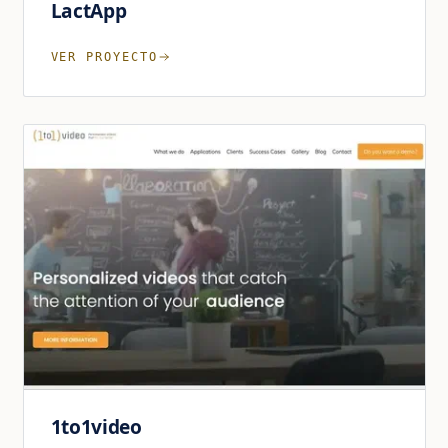
LactApp
VER PROYECTO
1to1video